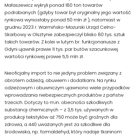
Małaszewicz wykryli ponad 180 ton towarów
podrabianych (gdyby towar był oryginalny jego wartość
rynkowa wyniosłaby ponad 50 mln zł ), natomiast w
grudniu 2023 r. Warmińsko-Mazurski Urząd Celno-
Skarbowy w Olsztynie zabezpieczył blisko 80 tys. sztuk
takich towarów. Z kolei w lutym br. funkcjonariusze z
Gdyni ujawnili prawie 11 tys. par butów szacunkowej
wartości rynkowej prawie 5,5 mln zł.
Nieoficjalny import to nie jedyny problem związany z
obrotem odzieżą, obuwiem i dodatkami. Na rynku
odzieżowym i obuwniczym ujawniono wiele przypadków
wprowadzania niebezpiecznych produktów z państw
trzecich. Dotyczy to m.in. obecności szkodliwych
substancji chemicznych – z 3,5 tys. używanych w
produkcji tekstyliów aż 750 może być groźnych dla
zdrowia, a 440 uważanych jest za szkodliwe dla
środowiska, np. formaldehyd, który nadaje tkaninom