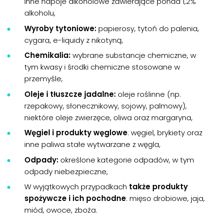
inne napoje alkoholowe zawierające ponad 1,2%
alkoholu,
Wyroby tytoniowe:
papierosy, tytoń do palenia,
cygara, e-liquidy z nikotyną,
Chemikalia:
wybrane substancje chemiczne, w
tym kwasy i środki chemiczne stosowane w
przemyśle,
Oleje i tłuszcze jadalne:
oleje roślinne (np.
rzepakowy, słonecznikowy, sojowy, palmowy),
niektóre oleje zwierzęce, oliwa oraz margaryna,
Węgiel i produkty węglowe
: węgiel, brykiety oraz
inne paliwa stałe wytwarzane z węgla,
Odpady:
określone kategorie odpadów, w tym
odpady niebezpieczne,
W wyjątkowych przypadkach
także produkty
spożywcze i ich pochodne
: mięso drobiowe, jaja,
miód, owoce, zboża.