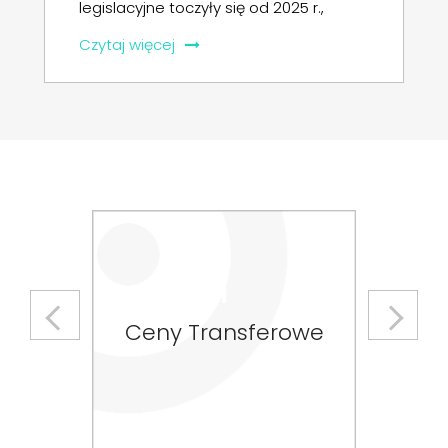
firm) authorisation to use KSeF on your
[…]
Czytaj więcej
Previous
Next
Doradztwo
europejskie