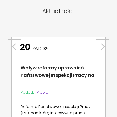
Aktualności
24
Previous
Next
MAR 2026
Guidance on granting
permissions in KSeF
KSeF
,
Podatki
If you wish to grant another party (e.g.
a representative or an accountancy