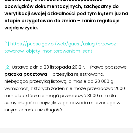
obowiązków dokumentacyjnych, zachęcamy do
weryfikacji swojej działalności pod tym kątem już na
etapie przygotowań do zmian – zanim regulacje
wejdą w życie.
[1]
https://puesc.gov.pl/web/guest/uslugi/przewoz-
towarow-objety-monitorowaniem-sent
[2]
Ustawa z dnia 23 listopada 2012 r. – Prawo pocztowe:
paczka pocztowa
– przesyłka rejestrowana,
niebędąca przesyłką listową, o masie do 20 000 g i
wymiarach, z których żaden nie może przekroczyć 2000
mm albo które nie mogą przekroczyć 3000 mm dla
sumy długości i największego obwodu mierzonego w
innym kierunku niż długość.