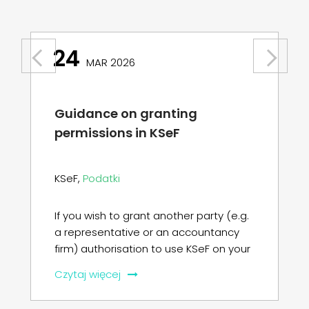
24
Previous
Next
MAR 2026
Guidance on granting
permissions in KSeF
KSeF
,
Podatki
If you wish to grant another party (e.g.
a representative or an accountancy
firm) authorisation to use KSeF on your
[…]
Czytaj więcej