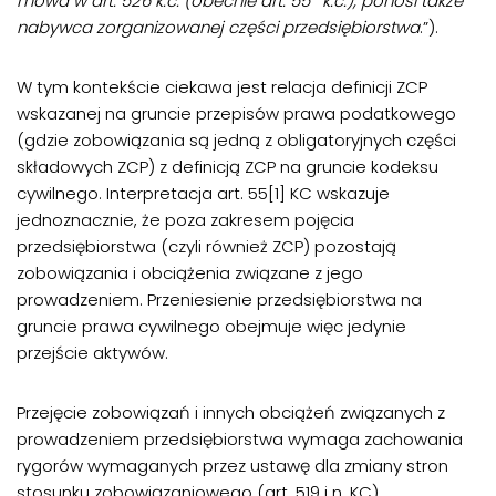
mowa w art. 526 k.c. (obecnie art. 55
k.c.), ponosi także
nabywca zorganizowanej części przedsiębiorstwa
.”).
W tym kontekście ciekawa jest relacja definicji ZCP
wskazanej na gruncie przepisów prawa podatkowego
(gdzie zobowiązania są jedną z obligatoryjnych części
składowych ZCP) z definicją ZCP na gruncie kodeksu
cywilnego. Interpretacja art. 55[1] KC wskazuje
jednoznacznie, że poza zakresem pojęcia
przedsiębiorstwa (czyli również ZCP) pozostają
zobowiązania i obciążenia związane z jego
prowadzeniem. Przeniesienie przedsiębiorstwa na
gruncie prawa cywilnego obejmuje więc jedynie
przejście aktywów.
Przejęcie zobowiązań i innych obciążeń związanych z
prowadzeniem przedsiębiorstwa wymaga zachowania
rygorów wymaganych przez ustawę dla zmiany stron
stosunku zobowiązaniowego (art. 519 i n. KC).